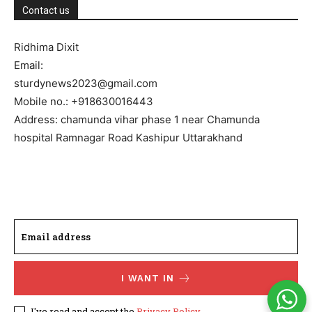
Contact us
Ridhima Dixit
Email:
sturdynews2023@gmail.com
Mobile no.: +918630016443
Address: chamunda vihar phase 1 near Chamunda
hospital Ramnagar Road Kashipur Uttarakhand
I WANT IN
I've read and accept the
Privacy Policy
.