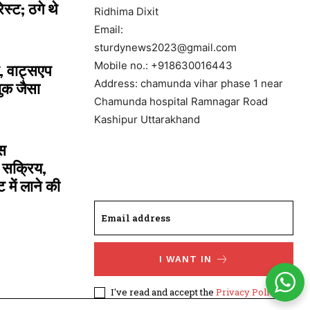
्ट; ठगे थे
Ridhima Dixit
Email:
sturdynews2023@gmail.com
Mobile no.: +918630016443
, वाट्सएप
Address: chamunda vihar phase 1 near
ुक जैसा
Chamunda hospital Ramnagar Road
Kashipur Uttarakhand
स
े सक्रिय,
में लाने की
I WANT IN
I've read and accept the
Privacy Policy
.