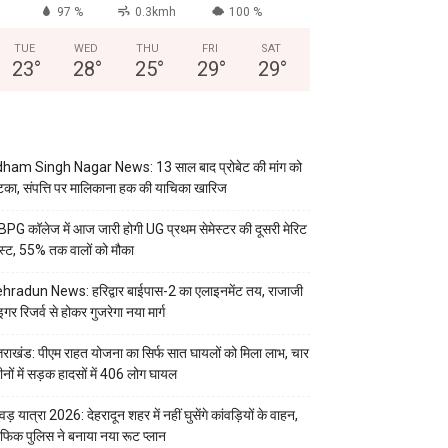
97 %
0.3kmh
100 %
TUE
WED
THU
FRI
SAT
23
°
28
°
25
°
29
°
29
°
ham Singh Nagar News: 13 साल बाद प्रोबेट की मांग को
का, संपत्ति पर मालिकाना हक की याचिका खारिज
PG कॉलेज में आज जारी होगी UG प्रथम सेमेस्टर की दूसरी मेरिट
स्ट, 55% तक वालों को मौका
hradun News: हरिद्वार बाईपास-2 का एलाइनमेंट तय, राजाजी
इगर रिजर्व से होकर गुजरेगा नया मार्ग
्तराखंड: पीएम राहत योजना का सिर्फ सात घायलों को मिला लाभ, चार
ीनों में सड़क हादसों में 406 लोग घायल
वड़ यात्रा 2026: देहरादून शहर में नहीं घुसेंगे कांवड़ियों के वाहन,
रैफिक पुलिस ने बनाया नया रूट प्लान