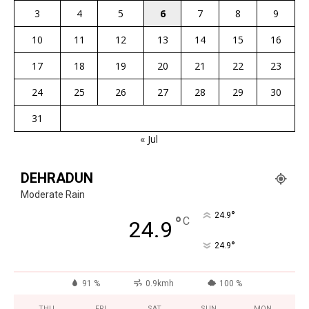
3
4
5
6
7
8
9
10
11
12
13
14
15
16
17
18
19
20
21
22
23
24
25
26
27
28
29
30
31
« Jul
DEHRADUN
Moderate Rain
°
24.9
°
C
24.9
°
24.9
91 %
0.9kmh
100 %
THU
FRI
SAT
SUN
MON