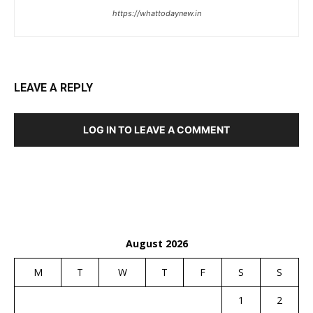
https://whattodaynew.in
LEAVE A REPLY
LOG IN TO LEAVE A COMMENT
August 2026
M
T
W
T
F
S
S
1
2