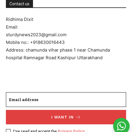
Contact us
Ridhima Dixit
Email:
sturdynews2023@gmail.com
Mobile no.: +918630016443
Address: chamunda vihar phase 1 near Chamunda
hospital Ramnagar Road Kashipur Uttarakhand
I WANT IN
I've read and accept the
Privacy Policy
.