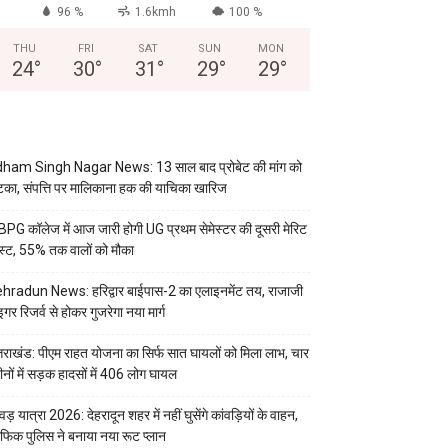
96 %
1.6kmh
100 %
THU
FRI
SAT
SUN
MON
24
°
30
°
31
°
29
°
29
°
ham Singh Nagar News: 13 साल बाद प्रोबेट की मांग को
का, संपत्ति पर मालिकाना हक की याचिका खारिज
PG कॉलेज में आज जारी होगी UG प्रथम सेमेस्टर की दूसरी मेरिट
स्ट, 55% तक वालों को मौका
hradun News: हरिद्वार बाईपास-2 का एलाइनमेंट तय, राजाजी
इगर रिजर्व से होकर गुजरेगा नया मार्ग
्तराखंड: पीएम राहत योजना का सिर्फ सात घायलों को मिला लाभ, चार
ीनों में सड़क हादसों में 406 लोग घायल
वड़ यात्रा 2026: देहरादून शहर में नहीं घुसेंगे कांवड़ियों के वाहन,
रैफिक पुलिस ने बनाया नया रूट प्लान