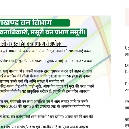
Ud
झट
MB
लि
De
टा
उत
मह
कां
ट्