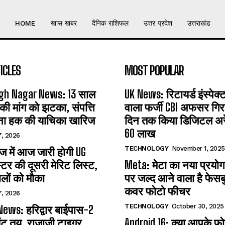
HOME
खास खबर
दैनिक राशिफल
उत्तर प्रदेश
उत्तराखंड
ICLES
MOST POPULAR
gh Nagar News: 13 साल
UK News: रिटायर्ड इंस्पेक
 की मांग को झटका, संपत्ति
वाला फर्जी CBI अफसर गिरफ
ना हक की याचिका खारिज
दिन तक किया डिजिटल अरेस
60 लाख
7, 2026
TECHNOLOGY
November 1, 2025
 में आज जारी होगी UG
्टर की दूसरी मेरिट लिस्ट,
Meta: मेटा का नया प्रयोग
लों को मौका
पर जल्द आने वाला है फेसब
कवर फोटो फीचर
7, 2026
TECHNOLOGY
October 30, 2025
ews: हरिद्वार बाईपास-2
ंट तय, राजाजी टाइगर
Android 16: क्या आपके फोन 