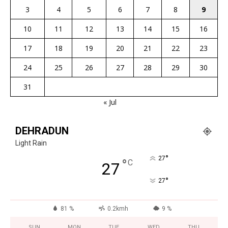
3
4
5
6
7
8
9
10
11
12
13
14
15
16
17
18
19
20
21
22
23
24
25
26
27
28
29
30
31
« Jul
DEHRADUN
Light Rain
°
27
°
C
27
°
27
81 %
0.2kmh
9 %
SUN
MON
TUE
WED
THU