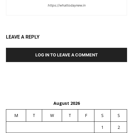
https://whattodaynew.in
LEAVE A REPLY
LOG IN TO LEAVE A COMMENT
August 2026
M
T
W
T
F
S
S
1
2