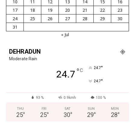
10
11
12
13
14
15
16
17
18
19
20
21
22
23
24
25
26
27
28
29
30
31
« Jul
DEHRADUN
Moderate Rain
°
24.7
°
C
24.7
°
24.7
93 %
0.9kmh
100 %
THU
FRI
SAT
SUN
MON
25
°
25
°
30
°
29
°
28
°