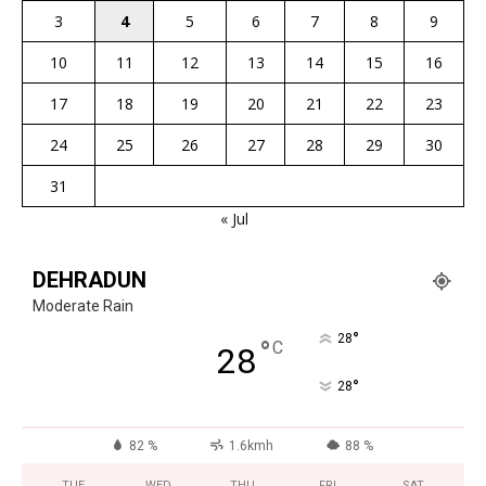
3
4
5
6
7
8
9
10
11
12
13
14
15
16
17
18
19
20
21
22
23
24
25
26
27
28
29
30
31
« Jul
DEHRADUN
Moderate Rain
°
28
°
C
28
°
28
82 %
1.6kmh
88 %
TUE
WED
THU
FRI
SAT