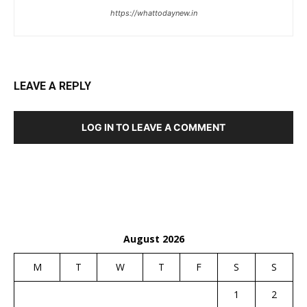
https://whattodaynew.in
LEAVE A REPLY
LOG IN TO LEAVE A COMMENT
August 2026
M
T
W
T
F
S
S
1
2