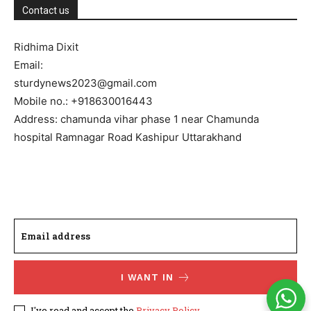
Contact us
Ridhima Dixit
Email:
sturdynews2023@gmail.com
Mobile no.: +918630016443
Address: chamunda vihar phase 1 near Chamunda
hospital Ramnagar Road Kashipur Uttarakhand
I WANT IN
I've read and accept the
Privacy Policy
.