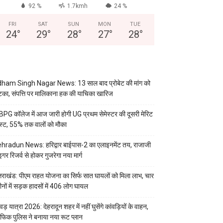
92 %
1.7kmh
24 %
FRI
SAT
SUN
MON
TUE
24
°
29
°
28
°
27
°
28
°
ham Singh Nagar News: 13 साल बाद प्रोबेट की मांग को
का, संपत्ति पर मालिकाना हक की याचिका खारिज
PG कॉलेज में आज जारी होगी UG प्रथम सेमेस्टर की दूसरी मेरिट
स्ट, 55% तक वालों को मौका
hradun News: हरिद्वार बाईपास-2 का एलाइनमेंट तय, राजाजी
इगर रिजर्व से होकर गुजरेगा नया मार्ग
्तराखंड: पीएम राहत योजना का सिर्फ सात घायलों को मिला लाभ, चार
ीनों में सड़क हादसों में 406 लोग घायल
वड़ यात्रा 2026: देहरादून शहर में नहीं घुसेंगे कांवड़ियों के वाहन,
रैफिक पुलिस ने बनाया नया रूट प्लान