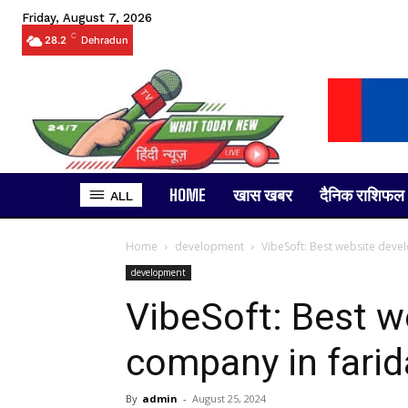
Friday, August 7, 2026
C
28.2
Dehradun
HOME
खास खबर
दैनिक राशिफल
ALL
Home
development
VibeSoft: Best website dev
development
VibeSoft: Best 
company in fari
By
admin
-
August 25, 2024