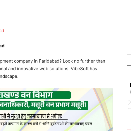
bad
opment company in Faridabad? Look no further than
onal and innovative web solutions, VibeSoft has
landscape.