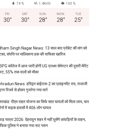
74 %
1.4kmh
100 %
FRI
SAT
SUN
MON
TUE
30
°
30
°
28
°
28
°
25
°
ham Singh Nagar News: 13 साल बाद प्रोबेट की मांग को
का, संपत्ति पर मालिकाना हक की याचिका खारिज
PG कॉलेज में आज जारी होगी UG प्रथम सेमेस्टर की दूसरी मेरिट
स्ट, 55% तक वालों को मौका
hradun News: हरिद्वार बाईपास-2 का एलाइनमेंट तय, राजाजी
इगर रिजर्व से होकर गुजरेगा नया मार्ग
्तराखंड: पीएम राहत योजना का सिर्फ सात घायलों को मिला लाभ, चार
ीनों में सड़क हादसों में 406 लोग घायल
वड़ यात्रा 2026: देहरादून शहर में नहीं घुसेंगे कांवड़ियों के वाहन,
रैफिक पुलिस ने बनाया नया रूट प्लान