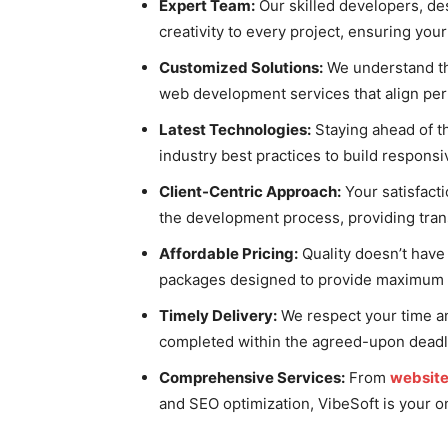
Expert Team:
Our skilled developers, de
creativity to every project, ensuring you
Customized Solutions:
We understand tha
web development services that align perf
Latest Technologies:
Staying ahead of t
industry best practices to build respons
Client-Centric Approach:
Your satisfacti
the development process, providing tra
Affordable Pricing:
Quality doesn’t have 
packages designed to provide maximum v
Timely Delivery:
We respect your time an
completed within the agreed-upon deadl
Comprehensive Services:
From
website
and SEO optimization, VibeSoft is your on