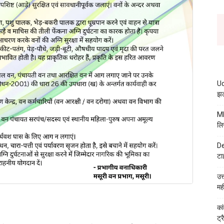
Ud
झट
MB
लि
De
टा
उत
मह
कां
ट्