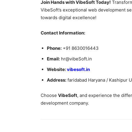
Join Hands with VibeSoft Today!
Transform
VibeSoft’s exceptional web development ser
towards digital excellence!
Contact Information:
Phone:
+91 8630016443
Email:
hr@vibeSoft.in
Website:
vibesoft.in
Address:
faridabad Haryana / Kashipur 
Choose
VibeSoft
, and experience the diff
development company.