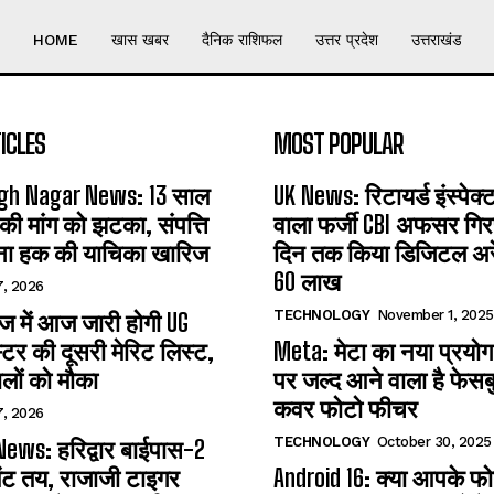
HOME
खास खबर
दैनिक राशिफल
उत्तर प्रदेश
उत्तराखंड
ICLES
MOST POPULAR
gh Nagar News: 13 साल
UK News: रिटायर्ड इंस्पेक
 की मांग को झटका, संपत्ति
वाला फर्जी CBI अफसर गिरफ
ना हक की याचिका खारिज
दिन तक किया डिजिटल अरेस
60 लाख
7, 2026
TECHNOLOGY
November 1, 2025
 में आज जारी होगी UG
्टर की दूसरी मेरिट लिस्ट,
Meta: मेटा का नया प्रयोग
लों को मौका
पर जल्द आने वाला है फेसब
कवर फोटो फीचर
7, 2026
TECHNOLOGY
October 30, 2025
ews: हरिद्वार बाईपास-2
ंट तय, राजाजी टाइगर
Android 16: क्या आपके फोन 