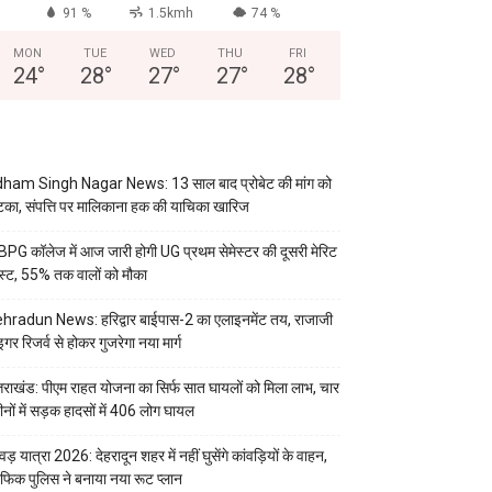
91 %
1.5kmh
74 %
MON
TUE
WED
THU
FRI
24
°
28
°
27
°
27
°
28
°
ham Singh Nagar News: 13 साल बाद प्रोबेट की मांग को
का, संपत्ति पर मालिकाना हक की याचिका खारिज
PG कॉलेज में आज जारी होगी UG प्रथम सेमेस्टर की दूसरी मेरिट
स्ट, 55% तक वालों को मौका
hradun News: हरिद्वार बाईपास-2 का एलाइनमेंट तय, राजाजी
इगर रिजर्व से होकर गुजरेगा नया मार्ग
्तराखंड: पीएम राहत योजना का सिर्फ सात घायलों को मिला लाभ, चार
ीनों में सड़क हादसों में 406 लोग घायल
वड़ यात्रा 2026: देहरादून शहर में नहीं घुसेंगे कांवड़ियों के वाहन,
रैफिक पुलिस ने बनाया नया रूट प्लान