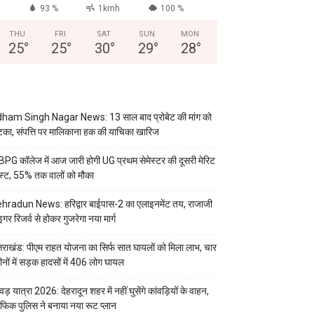
93 %
1kmh
100 %
THU
FRI
SAT
SUN
MON
25
°
25
°
30
°
29
°
28
°
ham Singh Nagar News: 13 साल बाद प्रोबेट की मांग को
का, संपत्ति पर मालिकाना हक की याचिका खारिज
PG कॉलेज में आज जारी होगी UG प्रथम सेमेस्टर की दूसरी मेरिट
स्ट, 55% तक वालों को मौका
hradun News: हरिद्वार बाईपास-2 का एलाइनमेंट तय, राजाजी
इगर रिजर्व से होकर गुजरेगा नया मार्ग
्तराखंड: पीएम राहत योजना का सिर्फ सात घायलों को मिला लाभ, चार
ीनों में सड़क हादसों में 406 लोग घायल
वड़ यात्रा 2026: देहरादून शहर में नहीं घुसेंगे कांवड़ियों के वाहन,
रैफिक पुलिस ने बनाया नया रूट प्लान