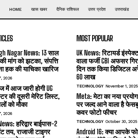
HOME
खास खबर
दैनिक राशिफल
उत्तर प्रदेश
उत्तराखंड
ICLES
MOST POPULAR
gh Nagar News: 13 साल
UK News: रिटायर्ड इंस्पेक
 की मांग को झटका, संपत्ति
वाला फर्जी CBI अफसर गिरफ
ना हक की याचिका खारिज
दिन तक किया डिजिटल अरेस
60 लाख
7, 2026
TECHNOLOGY
November 1, 2025
 में आज जारी होगी UG
्टर की दूसरी मेरिट लिस्ट,
Meta: मेटा का नया प्रयोग
लों को मौका
पर जल्द आने वाला है फेसब
कवर फोटो फीचर
7, 2026
TECHNOLOGY
October 30, 2025
ews: हरिद्वार बाईपास-2
ंट तय, राजाजी टाइगर
Android 16: क्या आपके फोन 