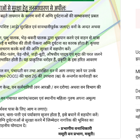
Ud
झट
MB
लि
De
टा
उत
मह
कां
ट्