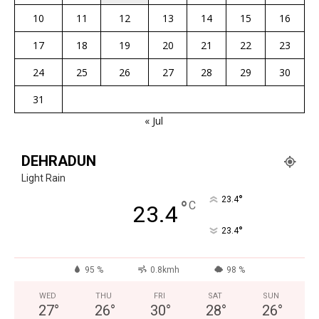
10
11
12
13
14
15
16
17
18
19
20
21
22
23
24
25
26
27
28
29
30
31
« Jul
DEHRADUN
Light Rain
°
23.4
°
C
23.4
°
23.4
95 %
0.8kmh
98 %
WED
THU
FRI
SAT
SUN
27
°
26
°
30
°
28
°
26
°