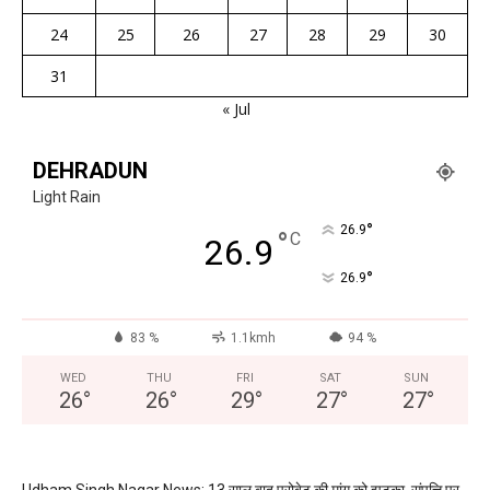
24
25
26
27
28
29
30
31
« Jul
DEHRADUN
Light Rain
°
26.9
°
C
26.9
°
26.9
83 %
1.1kmh
94 %
WED
THU
FRI
SAT
SUN
26
°
26
°
29
°
27
°
27
°
Udham Singh Nagar News: 13 साल बाद प्रोबेट की मांग को झटका, संपत्ति पर