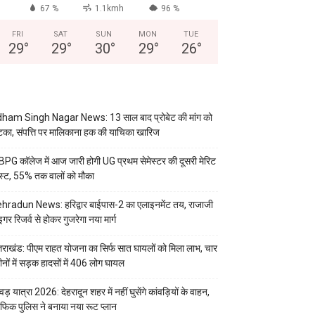
67 %
1.1kmh
96 %
FRI
SAT
SUN
MON
TUE
29
°
29
°
30
°
29
°
26
°
ham Singh Nagar News: 13 साल बाद प्रोबेट की मांग को
का, संपत्ति पर मालिकाना हक की याचिका खारिज
PG कॉलेज में आज जारी होगी UG प्रथम सेमेस्टर की दूसरी मेरिट
स्ट, 55% तक वालों को मौका
hradun News: हरिद्वार बाईपास-2 का एलाइनमेंट तय, राजाजी
इगर रिजर्व से होकर गुजरेगा नया मार्ग
्तराखंड: पीएम राहत योजना का सिर्फ सात घायलों को मिला लाभ, चार
ीनों में सड़क हादसों में 406 लोग घायल
वड़ यात्रा 2026: देहरादून शहर में नहीं घुसेंगे कांवड़ियों के वाहन,
रैफिक पुलिस ने बनाया नया रूट प्लान