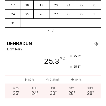
17
18
19
20
21
22
23
24
25
26
27
28
29
30
31
« Jul
DEHRADUN
Light Rain
°
25.3
°
C
25.3
°
25.3
89 %
0.3kmh
84 %
WED
THU
FRI
SAT
SUN
25
°
24
°
30
°
28
°
28
°