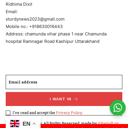
Ridhima Dixit
Email:
sturdynews2023@gmail.com
Mobile no.: +918630016443
Address: chamunda vihar phase 1 near Chamunda
hospital Ramnagar Road Kashipur Uttarakhand
I WANT IN
I've read and accept the
Privacy Policy
.
EN
©WhatTodayNew. All Rights Reserved. made by
VibeSoft.in!