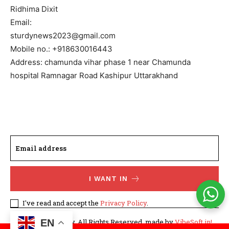
Ridhima Dixit
Email:
sturdynews2023@gmail.com
Mobile no.: +918630016443
Address: chamunda vihar phase 1 near Chamunda
hospital Ramnagar Road Kashipur Uttarakhand
I WANT IN
I've read and accept the
Privacy Policy
.
EN
©WhatTodayNew. All Rights Reserved. made by
VibeSoft.in!