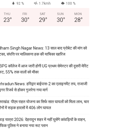
92 %
1.7kmh
100 %
THU
FRI
SAT
SUN
MON
23
°
30
°
29
°
30
°
28
°
ham Singh Nagar News: 13 साल बाद प्रोबेट की मांग को
का, संपत्ति पर मालिकाना हक की याचिका खारिज
PG कॉलेज में आज जारी होगी UG प्रथम सेमेस्टर की दूसरी मेरिट
स्ट, 55% तक वालों को मौका
hradun News: हरिद्वार बाईपास-2 का एलाइनमेंट तय, राजाजी
इगर रिजर्व से होकर गुजरेगा नया मार्ग
्तराखंड: पीएम राहत योजना का सिर्फ सात घायलों को मिला लाभ, चार
ीनों में सड़क हादसों में 406 लोग घायल
वड़ यात्रा 2026: देहरादून शहर में नहीं घुसेंगे कांवड़ियों के वाहन,
रैफिक पुलिस ने बनाया नया रूट प्लान