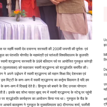
Ud
झट
वस पर महर्षि स्वामी देव दयानन्द सरस्वती की 200वीं जयन्ती की पूर्णताः एवं
ुरुकुल का पंतजलि योगपीठ के महामंत्री एवं पतंजली विश्वविद्यालय के कुलपति
MB
लि
में स्वामी श्रद्धानन्द सरस्वती के 99वे बलिदान पर्व पर आयोजित गुरुकुल कांगड़ी
रोहण (कुलपताका) को फहराकर स्वामी श्रद्धानन्द को श्रद्धांजलि समर्पित की।
De
ने अपने उद्बोधन में स्वामी श्रद्धानन्द को महान शिक्षा विद् देशभक्त एवं
टा
इस मिट्टी के कण-कण में स्वामी श्रद्धानन्द का कर्तृत्व विद्यमान है यदि हम
उत
 भूमि के कण-कण में दिखाई देते है। हिन्दुत्व को बचाने के लिए उनका योगदान
मह
। इसके बाद शोभा यात्रा बृहद् रुप में स्वामी श्रद्धानन्द के स्टेचू पर पहुंची
 चौक पर श्रद्धांजलि कार्यक्रम का आयोजन किया गया था। गुरुकुल के बैंड के
कां
ट्
चार्य बालकृष्ण ने गुरुकुल के मुख्याधिष्ठाता डा0 दीनानाथ शर्मा, फार्मेसी