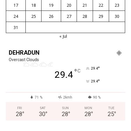
17
18
19
20
21
22
23
24
25
26
27
28
29
30
31
« Jul
DEHRADUN
Overcast Clouds
°
29.4
°
C
29.4
°
29.4
71 %
2kmh
90 %
FRI
SAT
SUN
MON
TUE
28
°
30
°
28
°
28
°
25
°