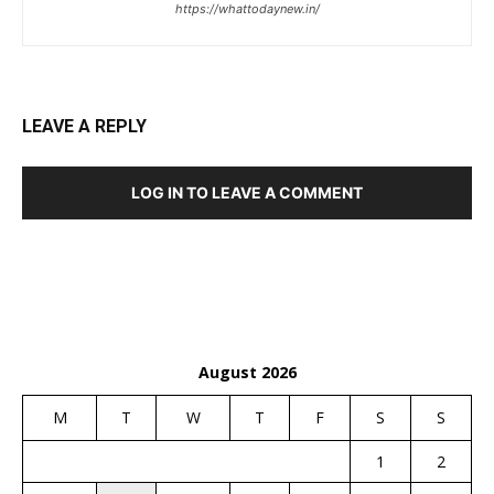
https://whattodaynew.in/
LEAVE A REPLY
LOG IN TO LEAVE A COMMENT
August 2026
M
T
W
T
F
S
S
1
2