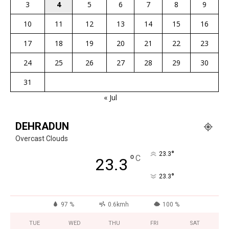
3
4
5
6
7
8
9
10
11
12
13
14
15
16
17
18
19
20
21
22
23
24
25
26
27
28
29
30
31
« Jul
DEHRADUN
Overcast Clouds
°
23.3
°
C
23.3
°
23.3
97 %
0.6kmh
100 %
TUE
WED
THU
FRI
SAT