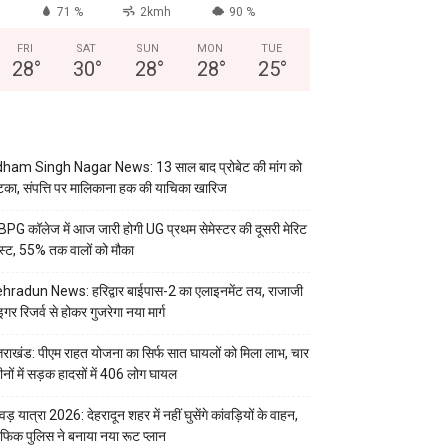
71 %
2kmh
90 %
FRI
SAT
SUN
MON
TUE
28
°
30
°
28
°
28
°
25
°
ham Singh Nagar News: 13 साल बाद प्रोबेट की मांग को
का, संपत्ति पर मालिकाना हक की याचिका खारिज
PG कॉलेज में आज जारी होगी UG प्रथम सेमेस्टर की दूसरी मेरिट
स्ट, 55% तक वालों को मौका
hradun News: हरिद्वार बाईपास-2 का एलाइनमेंट तय, राजाजी
इगर रिजर्व से होकर गुजरेगा नया मार्ग
्तराखंड: पीएम राहत योजना का सिर्फ सात घायलों को मिला लाभ, चार
ीनों में सड़क हादसों में 406 लोग घायल
वड़ यात्रा 2026: देहरादून शहर में नहीं घुसेंगे कांवड़ियों के वाहन,
रैफिक पुलिस ने बनाया नया रूट प्लान