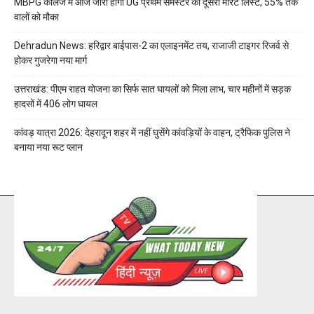
MBPG कॉलेज में आज जारी होगी UG प्रथम सेमेस्टर की दूसरी मेरिट लिस्ट, 55% तक
वालों को मौका
Dehradun News: हरिद्वार बाईपास-2 का एलाइनमेंट तय, राजाजी टाइगर रिजर्व से
होकर गुजरेगा नया मार्ग
उत्तराखंड: पीएम राहत योजना का सिर्फ सात घायलों को मिला लाभ, चार महीनों में सड़क
हादसों में 406 लोग घायल
कांवड़ यात्रा 2026: देहरादून शहर में नहीं घुसेंगे कांवड़ियों के वाहन, ट्रैफिक पुलिस ने
बनाया नया रूट प्लान