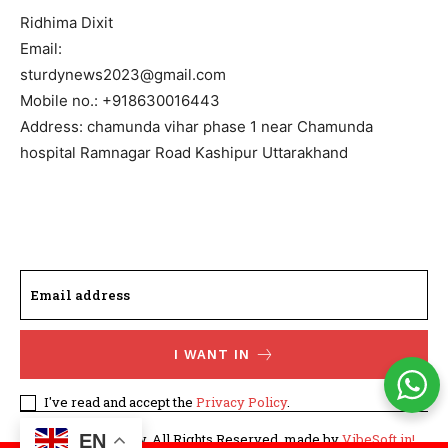
Ridhima Dixit
Email:
sturdynews2023@gmail.com
Mobile no.: +918630016443
Address: chamunda vihar phase 1 near Chamunda
hospital Ramnagar Road Kashipur Uttarakhand
I WANT IN
I've read and accept the
Privacy Policy
.
EN
©WhatTodayNew. All Rights Reserved. made by
VibeSoft.in!