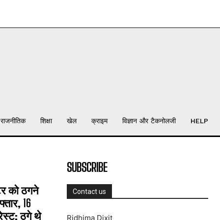
राजनीतिक
शिक्षा
खेल
क्राइम
विज्ञान और टैकनोलजी
HELP
SUBSCRIBE
्टर को ठगने
Contact us
्तार, 16
्ट; ठगे थे
Ridhima Dixit