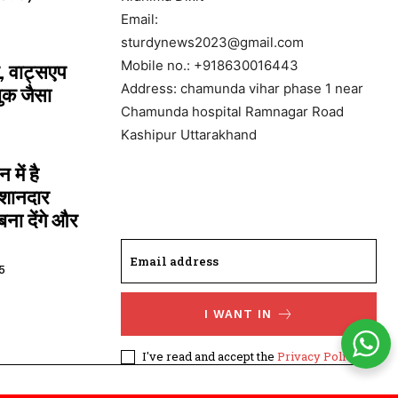
Email:
sturdynews2023@gmail.com
Mobile no.: +918630016443
, वाट्सएप
Address: chamunda vihar phase 1 near
ुक जैसा
Chamunda hospital Ramnagar Road
Kashipur Uttarakhand
में है
 शानदार
ना देंगे और
5
I WANT IN
I've read and accept the
Privacy Policy
.