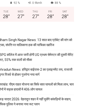
92 %
0.9kmh
88 %
TUE
WED
THU
FRI
SAT
28
°
27
°
27
°
28
°
28
°
ham Singh Nagar News: 13 साल बाद प्रोबेट की मांग को
का, संपत्ति पर मालिकाना हक की याचिका खारिज
PG कॉलेज में आज जारी होगी UG प्रथम सेमेस्टर की दूसरी मेरिट
स्ट, 55% तक वालों को मौका
hradun News: हरिद्वार बाईपास-2 का एलाइनमेंट तय, राजाजी
इगर रिजर्व से होकर गुजरेगा नया मार्ग
्तराखंड: पीएम राहत योजना का सिर्फ सात घायलों को मिला लाभ, चार
ीनों में सड़क हादसों में 406 लोग घायल
वड़ यात्रा 2026: देहरादून शहर में नहीं घुसेंगे कांवड़ियों के वाहन,
रैफिक पुलिस ने बनाया नया रूट प्लान