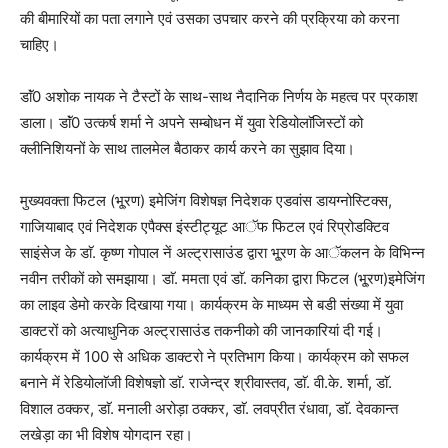
की बीमारियों का पता लगाने एवं उसका उपचार करने की प्रक्रिया को करना
चाहिए।
डाॅं0 अशोक नायक ने टैस्टों के साथ-साथ नैदानिक निर्णय के महत्व पर प्रकाश
डाला। डाॅं0 उत्कर्ष शर्मा ने अपने सम्बोधन में युवा रेडियोलाॅजिस्टों को
क्लीनिशियनों के साथ तालमेल बैठाकर कार्य करने का सुझाव दिया।
मुख्यवक्ता फिटल (भू्रण) इमेजिंग विशेषज्ञ निदेशक एडवांस डायग्नोस्टिक्स,
गाजियाबाद एवं निदेशक एपैक्स इंस्टीट्यूट आॅफ फिटल एवं रिप्रोडक्टिव
साइंसेज के डाॅ. कृष्ण गोपाल नें अल्ट्रासाउंड द्वारा भू्रण के आॅकलन के विभिन्न
नवीन तरीकों को समझाया। डाॅ. ममता एवं डाॅ. कनिका द्वारा फिटल (भू्रण)इमेजिंग
का लाइव डेमो करके दिखाया गया। कार्यक्रम के माध्यम से बडी संख्या में युवा
डाक्टरों को अत्याधुनिक अल्ट्रासाउंड तकनीको की जानकारियां दी गई।
कार्यक्रम में 100 से अधिक डाक्टरो ने प्रतिभाग किया। कार्यक्रम को सफल
बनाने में रेडियोलाॅजी विशेषज्ञो डाॅ. राजेन्द्र श्रीवास्तव, डाॅ. वी.के. शर्मा, डाॅ.
विशाल ठक्कर, डाॅ. मनाली अरोड़ा ठक्कर, डाॅ. लवप्रीत रंधावा, डाॅ. देवकान्त
लखेड़ा का भी विशेष योगदान रहा।