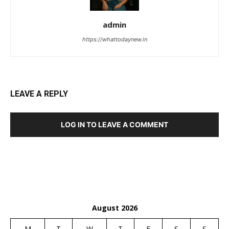
admin
https://whattodaynew.in
LEAVE A REPLY
LOG IN TO LEAVE A COMMENT
August 2026
M
T
W
T
F
S
S