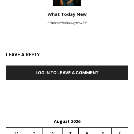
What Today New
https://whattodaynew.in/
LEAVE A REPLY
LOG IN TO LEAVE A COMMENT
August 2026
M
T
W
T
F
S
S