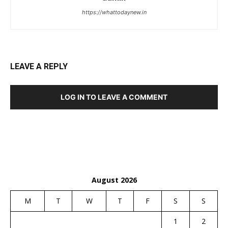
https://whattodaynew.in
LEAVE A REPLY
LOG IN TO LEAVE A COMMENT
August 2026
M
T
W
T
F
S
S
1
2