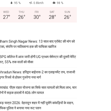
95 %
0.8kmh
98 %
WED
THU
FRI
SAT
SUN
27
°
26
°
30
°
28
°
26
°
ham Singh Nagar News: 13 साल बाद प्रोबेट की मांग को
का, संपत्ति पर मालिकाना हक की याचिका खारिज
PG कॉलेज में आज जारी होगी UG प्रथम सेमेस्टर की दूसरी मेरिट
स्ट, 55% तक वालों को मौका
hradun News: हरिद्वार बाईपास-2 का एलाइनमेंट तय, राजाजी
इगर रिजर्व से होकर गुजरेगा नया मार्ग
्तराखंड: पीएम राहत योजना का सिर्फ सात घायलों को मिला लाभ, चार
ीनों में सड़क हादसों में 406 लोग घायल
वड़ यात्रा 2026: देहरादून शहर में नहीं घुसेंगे कांवड़ियों के वाहन,
रैफिक पुलिस ने बनाया नया रूट प्लान