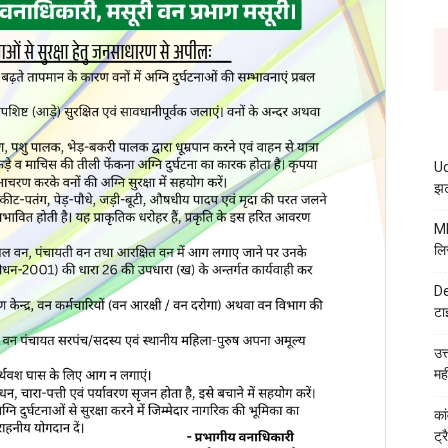
Ud
झट
MB
लि
De
टा
उत
मह
कां
ट्