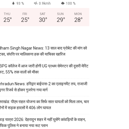
93 %
0.9kmh
100 %
THU
FRI
SAT
SUN
MON
25
°
25
°
30
°
29
°
28
°
ham Singh Nagar News: 13 साल बाद प्रोबेट की मांग को
का, संपत्ति पर मालिकाना हक की याचिका खारिज
PG कॉलेज में आज जारी होगी UG प्रथम सेमेस्टर की दूसरी मेरिट
स्ट, 55% तक वालों को मौका
hradun News: हरिद्वार बाईपास-2 का एलाइनमेंट तय, राजाजी
इगर रिजर्व से होकर गुजरेगा नया मार्ग
्तराखंड: पीएम राहत योजना का सिर्फ सात घायलों को मिला लाभ, चार
ीनों में सड़क हादसों में 406 लोग घायल
वड़ यात्रा 2026: देहरादून शहर में नहीं घुसेंगे कांवड़ियों के वाहन,
रैफिक पुलिस ने बनाया नया रूट प्लान