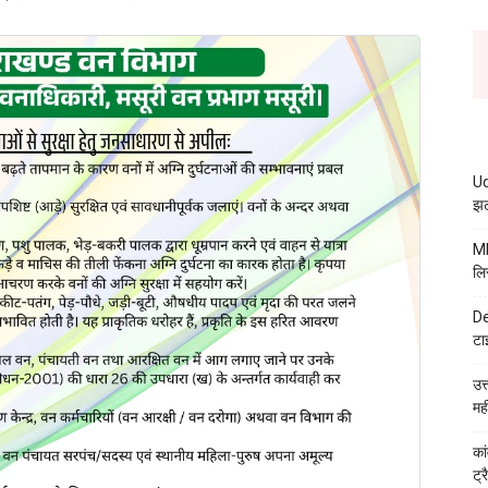
Ud
झट
MB
लि
De
टा
उत
मह
कां
ट्