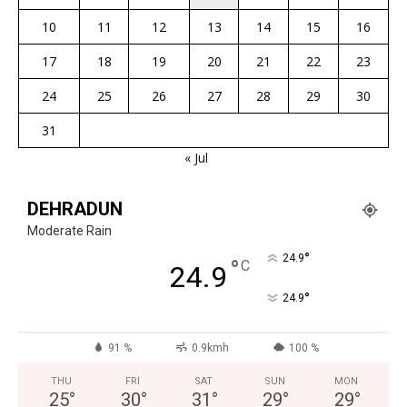
10
11
12
13
14
15
16
17
18
19
20
21
22
23
24
25
26
27
28
29
30
31
« Jul
DEHRADUN
Moderate Rain
°
24.9
°
C
24.9
°
24.9
91 %
0.9kmh
100 %
THU
FRI
SAT
SUN
MON
25
°
30
°
31
°
29
°
29
°