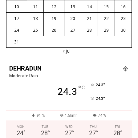
10
11
12
13
14
15
16
17
18
19
20
21
22
23
24
25
26
27
28
29
30
31
« Jul
DEHRADUN
Moderate Rain
°
24.3
°
C
24.3
°
24.3
91 %
1.5kmh
74 %
MON
TUE
WED
THU
FRI
24
°
28
°
27
°
27
°
28
°