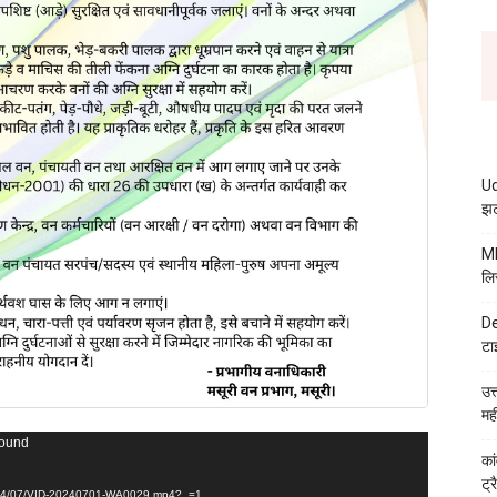
Ud
झट
MB
लि
De
टा
उत
मह
found
कां
ट्
/2024/07/VID-20240701-WA0029.mp4?_=1