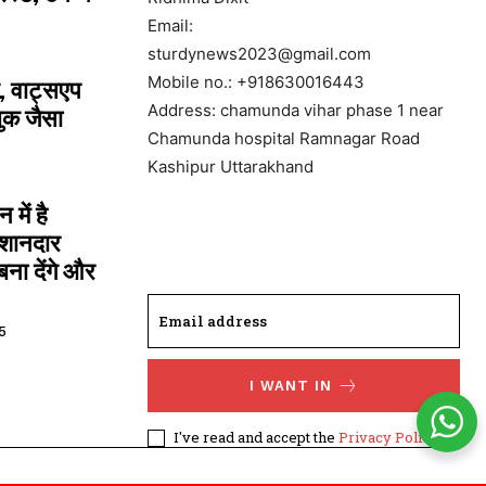
Email:
sturdynews2023@gmail.com
Mobile no.: +918630016443
, वाट्सएप
Address: chamunda vihar phase 1 near
ुक जैसा
Chamunda hospital Ramnagar Road
Kashipur Uttarakhand
में है
 शानदार
ना देंगे और
5
I WANT IN
I've read and accept the
Privacy Policy
.