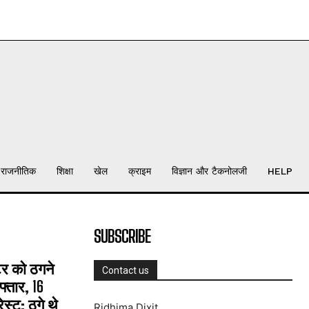
राजनीतिक
शिक्षा
खेल
क्राइम
विज्ञान और टैकनोलजी
HELP
SUBSCRIBE
्टर को ठगने
Contact us
्तार, 16
्ट; ठगे थे
Ridhima Dixit