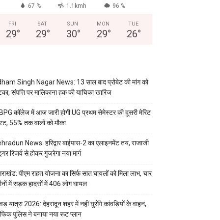
67 %
1.1kmh
96 %
FRI
SAT
SUN
MON
TUE
29
°
29
°
30
°
29
°
26
°
ham Singh Nagar News: 13 साल बाद प्रोबेट की मांग को
का, संपत्ति पर मालिकाना हक की याचिका खारिज
PG कॉलेज में आज जारी होगी UG प्रथम सेमेस्टर की दूसरी मेरिट
स्ट, 55% तक वालों को मौका
hradun News: हरिद्वार बाईपास-2 का एलाइनमेंट तय, राजाजी
इगर रिजर्व से होकर गुजरेगा नया मार्ग
्तराखंड: पीएम राहत योजना का सिर्फ सात घायलों को मिला लाभ, चार
ीनों में सड़क हादसों में 406 लोग घायल
वड़ यात्रा 2026: देहरादून शहर में नहीं घुसेंगे कांवड़ियों के वाहन,
रैफिक पुलिस ने बनाया नया रूट प्लान