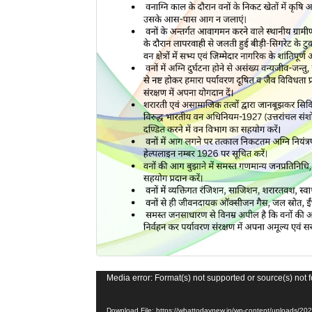
Video
Media error: Format(s) not supported or source(s) not 
Player
Download File: https://whattodaynew.in/wp-content/uploads