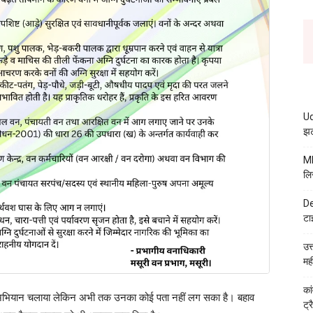
Ud
झट
MB
लि
De
टा
उत
मह
कां
सर्च अभियान चलाया लेकिन अभी तक उनका कोई पता नहीं लग सका है। बहाव
ट्