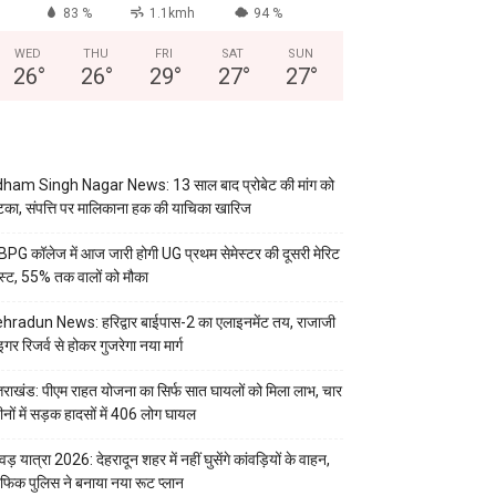
83 %
1.1kmh
94 %
WED
THU
FRI
SAT
SUN
26
°
26
°
29
°
27
°
27
°
ham Singh Nagar News: 13 साल बाद प्रोबेट की मांग को
का, संपत्ति पर मालिकाना हक की याचिका खारिज
PG कॉलेज में आज जारी होगी UG प्रथम सेमेस्टर की दूसरी मेरिट
स्ट, 55% तक वालों को मौका
hradun News: हरिद्वार बाईपास-2 का एलाइनमेंट तय, राजाजी
इगर रिजर्व से होकर गुजरेगा नया मार्ग
्तराखंड: पीएम राहत योजना का सिर्फ सात घायलों को मिला लाभ, चार
ीनों में सड़क हादसों में 406 लोग घायल
वड़ यात्रा 2026: देहरादून शहर में नहीं घुसेंगे कांवड़ियों के वाहन,
रैफिक पुलिस ने बनाया नया रूट प्लान