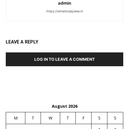
admin
https://whattodaynew.in
LEAVE A REPLY
LOG IN TO LEAVE A COMMENT
August 2026
M
T
W
T
F
S
S