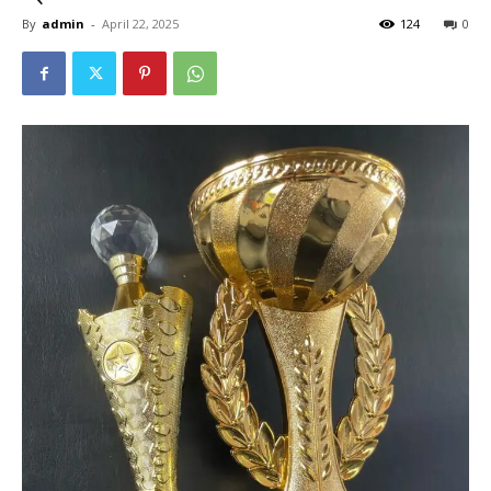
By
admin
-
April 22, 2025
124
0