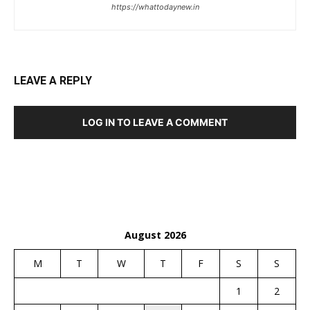
https://whattodaynew.in
LEAVE A REPLY
LOG IN TO LEAVE A COMMENT
August 2026
M
T
W
T
F
S
S
1
2