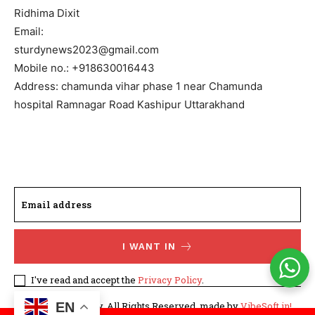
Ridhima Dixit
Email:
sturdynews2023@gmail.com
Mobile no.: +918630016443
Address: chamunda vihar phase 1 near Chamunda
hospital Ramnagar Road Kashipur Uttarakhand
I WANT IN
I've read and accept the
Privacy Policy
.
©WhatTodayNew. All Rights Reserved. made by
VibeSoft.in!
EN