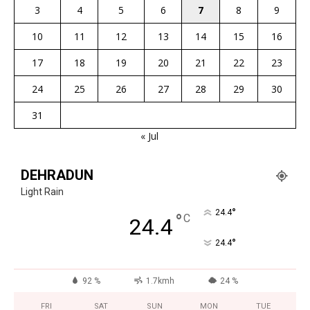
3
4
5
6
7
8
9
10
11
12
13
14
15
16
17
18
19
20
21
22
23
24
25
26
27
28
29
30
31
« Jul
DEHRADUN
Light Rain
°
24.4
°
C
24.4
°
24.4
92 %
1.7kmh
24 %
FRI
SAT
SUN
MON
TUE