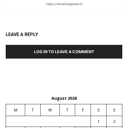
https://whattodaynew.in
LEAVE A REPLY
LOG IN TO LEAVE A COMMENT
August 2026
M
T
W
T
F
S
S
1
2