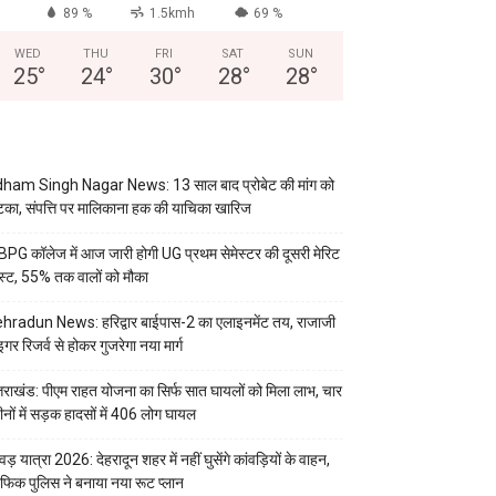
89 %
1.5kmh
69 %
WED
THU
FRI
SAT
SUN
25
°
24
°
30
°
28
°
28
°
ham Singh Nagar News: 13 साल बाद प्रोबेट की मांग को
का, संपत्ति पर मालिकाना हक की याचिका खारिज
PG कॉलेज में आज जारी होगी UG प्रथम सेमेस्टर की दूसरी मेरिट
स्ट, 55% तक वालों को मौका
hradun News: हरिद्वार बाईपास-2 का एलाइनमेंट तय, राजाजी
इगर रिजर्व से होकर गुजरेगा नया मार्ग
्तराखंड: पीएम राहत योजना का सिर्फ सात घायलों को मिला लाभ, चार
ीनों में सड़क हादसों में 406 लोग घायल
वड़ यात्रा 2026: देहरादून शहर में नहीं घुसेंगे कांवड़ियों के वाहन,
रैफिक पुलिस ने बनाया नया रूट प्लान