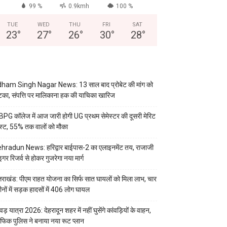
99 %
0.9kmh
100 %
TUE
WED
THU
FRI
SAT
23
°
27
°
26
°
30
°
28
°
ham Singh Nagar News: 13 साल बाद प्रोबेट की मांग को
का, संपत्ति पर मालिकाना हक की याचिका खारिज
PG कॉलेज में आज जारी होगी UG प्रथम सेमेस्टर की दूसरी मेरिट
स्ट, 55% तक वालों को मौका
hradun News: हरिद्वार बाईपास-2 का एलाइनमेंट तय, राजाजी
इगर रिजर्व से होकर गुजरेगा नया मार्ग
्तराखंड: पीएम राहत योजना का सिर्फ सात घायलों को मिला लाभ, चार
ीनों में सड़क हादसों में 406 लोग घायल
वड़ यात्रा 2026: देहरादून शहर में नहीं घुसेंगे कांवड़ियों के वाहन,
रैफिक पुलिस ने बनाया नया रूट प्लान