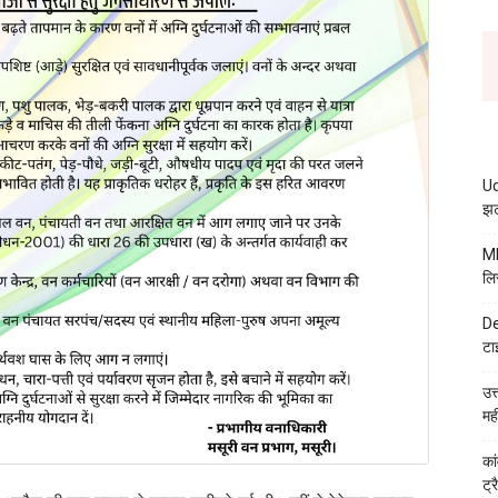
Ud
झट
MB
लि
De
टा
उत
मह
कां
ट्