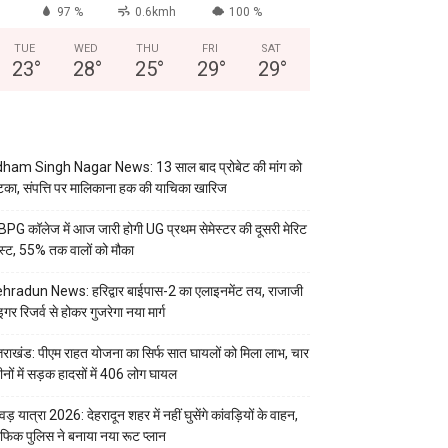
97 %
0.6kmh
100 %
TUE
WED
THU
FRI
SAT
23
°
28
°
25
°
29
°
29
°
ham Singh Nagar News: 13 साल बाद प्रोबेट की मांग को
का, संपत्ति पर मालिकाना हक की याचिका खारिज
PG कॉलेज में आज जारी होगी UG प्रथम सेमेस्टर की दूसरी मेरिट
स्ट, 55% तक वालों को मौका
hradun News: हरिद्वार बाईपास-2 का एलाइनमेंट तय, राजाजी
इगर रिजर्व से होकर गुजरेगा नया मार्ग
्तराखंड: पीएम राहत योजना का सिर्फ सात घायलों को मिला लाभ, चार
ीनों में सड़क हादसों में 406 लोग घायल
वड़ यात्रा 2026: देहरादून शहर में नहीं घुसेंगे कांवड़ियों के वाहन,
रैफिक पुलिस ने बनाया नया रूट प्लान