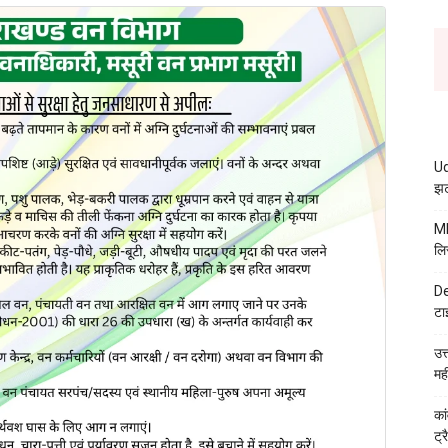
Ud
झट
MB
लि
De
टा
उत
मह
कां
ट्