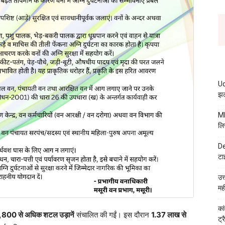
Ud
झट
MB
लि
De
टा
उत
मह
कां
,800 से अधिक शटल उड़ानें
संचालित की गईं। इस दौरान
1.37 लाख से
ट्