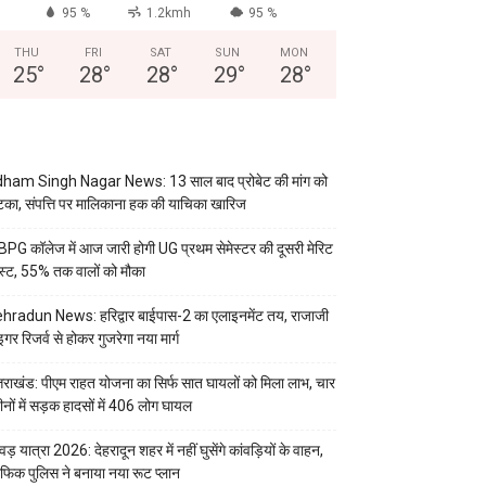
95 %
1.2kmh
95 %
THU
FRI
SAT
SUN
MON
25
°
28
°
28
°
29
°
28
°
ham Singh Nagar News: 13 साल बाद प्रोबेट की मांग को
का, संपत्ति पर मालिकाना हक की याचिका खारिज
PG कॉलेज में आज जारी होगी UG प्रथम सेमेस्टर की दूसरी मेरिट
स्ट, 55% तक वालों को मौका
hradun News: हरिद्वार बाईपास-2 का एलाइनमेंट तय, राजाजी
इगर रिजर्व से होकर गुजरेगा नया मार्ग
्तराखंड: पीएम राहत योजना का सिर्फ सात घायलों को मिला लाभ, चार
ीनों में सड़क हादसों में 406 लोग घायल
वड़ यात्रा 2026: देहरादून शहर में नहीं घुसेंगे कांवड़ियों के वाहन,
रैफिक पुलिस ने बनाया नया रूट प्लान