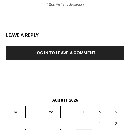
https://whattodaynew.in
LEAVE A REPLY
LOG IN TO LEAVE A COMMENT
August 2026
M
T
W
T
F
S
S
1
2