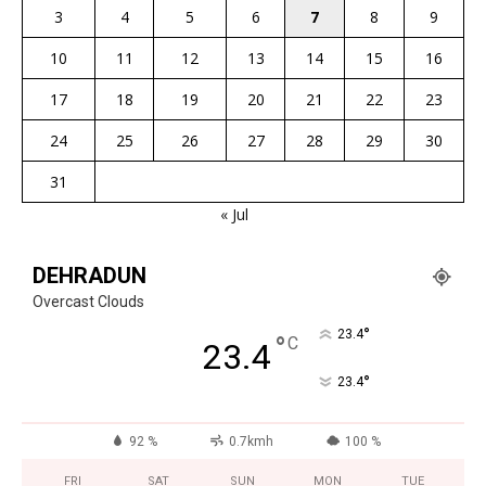
3
4
5
6
7
8
9
10
11
12
13
14
15
16
17
18
19
20
21
22
23
24
25
26
27
28
29
30
31
« Jul
DEHRADUN
Overcast Clouds
°
23.4
°
C
23.4
°
23.4
92 %
0.7kmh
100 %
FRI
SAT
SUN
MON
TUE