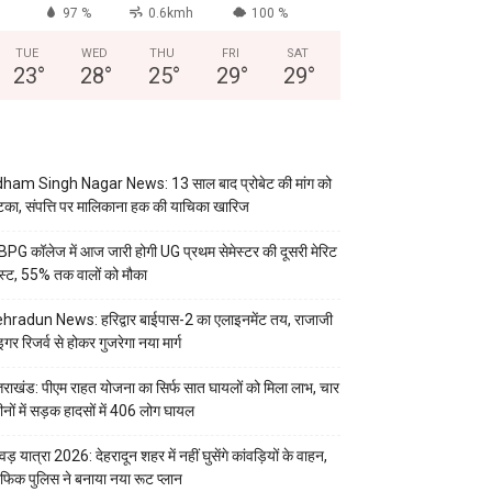
97 %
0.6kmh
100 %
TUE
WED
THU
FRI
SAT
23
°
28
°
25
°
29
°
29
°
ham Singh Nagar News: 13 साल बाद प्रोबेट की मांग को
का, संपत्ति पर मालिकाना हक की याचिका खारिज
PG कॉलेज में आज जारी होगी UG प्रथम सेमेस्टर की दूसरी मेरिट
स्ट, 55% तक वालों को मौका
hradun News: हरिद्वार बाईपास-2 का एलाइनमेंट तय, राजाजी
इगर रिजर्व से होकर गुजरेगा नया मार्ग
्तराखंड: पीएम राहत योजना का सिर्फ सात घायलों को मिला लाभ, चार
ीनों में सड़क हादसों में 406 लोग घायल
वड़ यात्रा 2026: देहरादून शहर में नहीं घुसेंगे कांवड़ियों के वाहन,
रैफिक पुलिस ने बनाया नया रूट प्लान