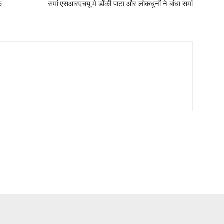
क
समां:एसआरएचयू मे डोंकी पाटा और लोकधुनों ने बांधा समां