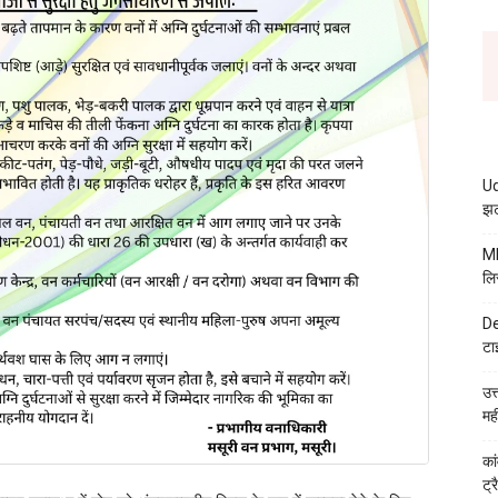
Ud
झट
MB
लि
De
टा
उत
मह
कां
ट्