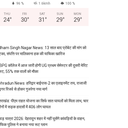
96 %
1.6kmh
100 %
THU
FRI
SAT
SUN
MON
24
°
30
°
31
°
29
°
29
°
ham Singh Nagar News: 13 साल बाद प्रोबेट की मांग को
का, संपत्ति पर मालिकाना हक की याचिका खारिज
PG कॉलेज में आज जारी होगी UG प्रथम सेमेस्टर की दूसरी मेरिट
स्ट, 55% तक वालों को मौका
hradun News: हरिद्वार बाईपास-2 का एलाइनमेंट तय, राजाजी
इगर रिजर्व से होकर गुजरेगा नया मार्ग
्तराखंड: पीएम राहत योजना का सिर्फ सात घायलों को मिला लाभ, चार
ीनों में सड़क हादसों में 406 लोग घायल
वड़ यात्रा 2026: देहरादून शहर में नहीं घुसेंगे कांवड़ियों के वाहन,
रैफिक पुलिस ने बनाया नया रूट प्लान