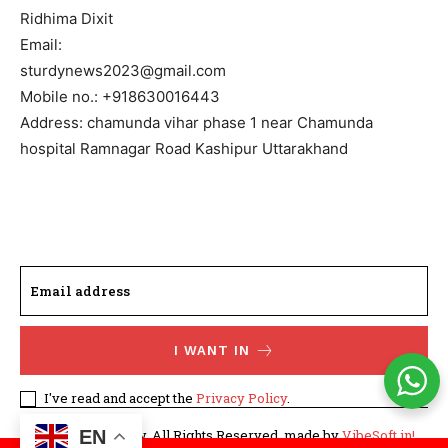
Ridhima Dixit
Email:
sturdynews2023@gmail.com
Mobile no.: +918630016443
Address: chamunda vihar phase 1 near Chamunda
hospital Ramnagar Road Kashipur Uttarakhand
I WANT IN
I've read and accept the
Privacy Policy
.
EN
©WhatTodayNew. All Rights Reserved. made by
VibeSoft.in!