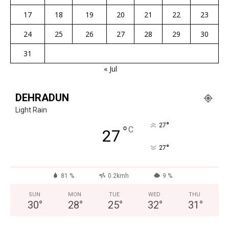
17
18
19
20
21
22
23
24
25
26
27
28
29
30
31
« Jul
DEHRADUN
Light Rain
°
27
°
C
27
°
27
81 %
0.2kmh
9 %
SUN
MON
TUE
WED
THU
30
°
28
°
25
°
32
°
31
°