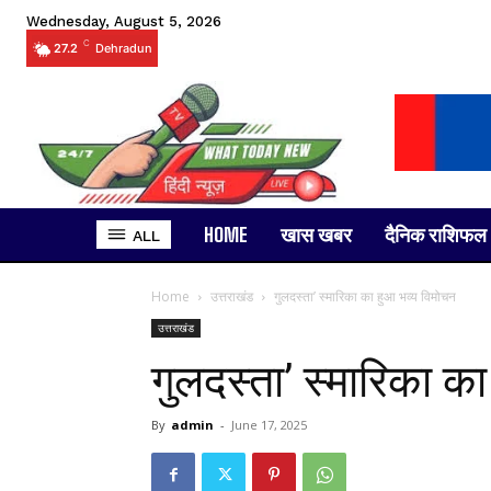
Wednesday, August 5, 2026
C
27.2
Dehradun
HOME
खास खबर
दैनिक राशिफल
ALL
Home
उत्तराखंड
गुलदस्ता’ स्मारिका का हुआ भव्य विमोचन
उत्तराखंड
गुलदस्ता’ स्मारिका क
By
admin
-
June 17, 2025