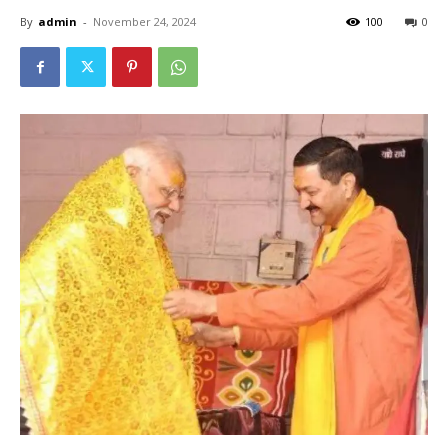
By
admin
-
November 24, 2024
100
0